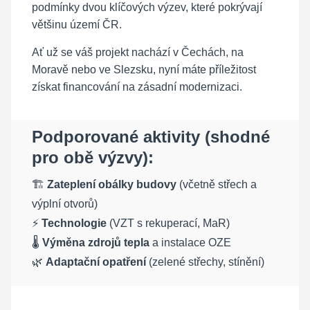
podmínky dvou klíčových výzev, které pokrývají
většinu území ČR.
Ať už se váš projekt nachází v Čechách, na
Moravě nebo ve Slezsku, nyní máte příležitost
získat financování na zásadní modernizaci.
Podporované aktivity (shodné
pro obě výzvy):
🏗️
Zateplení obálky budovy
(včetně střech a
výplní otvorů)
⚡
Technologie
(VZT s rekuperací, MaR)
🌡️
Výměna zdrojů tepla
a instalace OZE
🌿
Adaptační opatření
(zelené střechy, stínění)