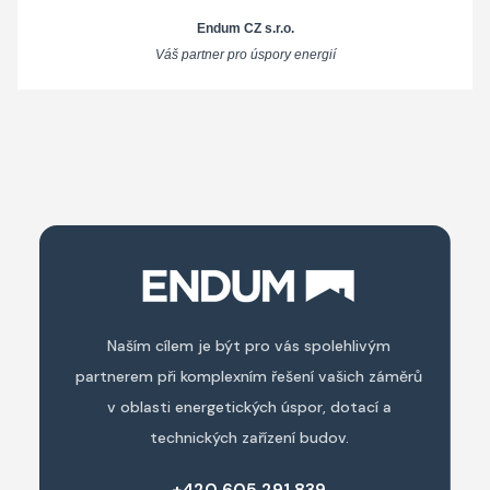
Endum CZ s.r.o.
Váš partner pro úspory energií
Naším cílem je být pro vás spolehlivým
partnerem při komplexním řešení vašich záměrů
v oblasti energetických úspor, dotací a
technických zařízení budov.
+420 605 291 839