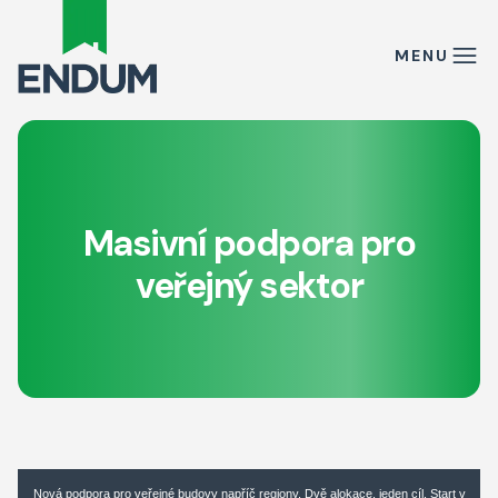
MENU
Masivní podpora pro
veřejný sektor
Nová podpora pro veřejné budovy napříč regiony. Dvě alokace, jeden cíl. Start v